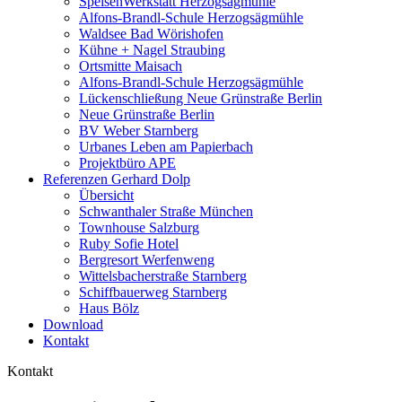
SpeisenWerkstatt Herzogsägmühle
Alfons-Brandl-Schule Herzogsägmühle
Waldsee Bad Wörishofen
Kühne + Nagel Straubing
Ortsmitte Maisach
Alfons-Brandl-Schule Herzogsägmühle
Lückenschließung Neue Grünstraße Berlin
Neue Grünstraße Berlin
BV Weber Starnberg
Urbanes Leben am Papierbach
Projektbüro APE
Referenzen Gerhard Dolp
Übersicht
Schwanthaler Straße München
Townhouse Salzburg
Ruby Sofie Hotel
Bergresort Werfenweng
Wittelsbacherstraße Starnberg
Schiffbauerweg Starnberg
Haus Bölz
Download
Kontakt
Kontakt