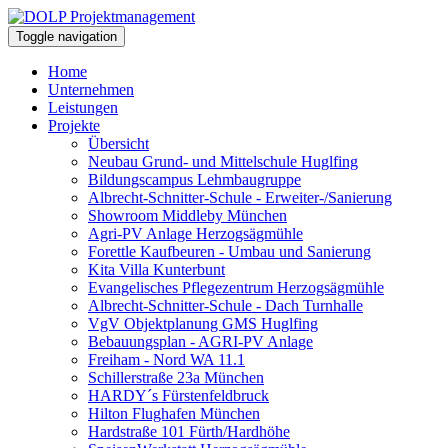
Toggle navigation
Home
Unternehmen
Leistungen
Projekte
Übersicht
Neubau Grund- und Mittelschule Huglfing
Bildungscampus Lehmbaugruppe
Albrecht-Schnitter-Schule - Erweiter-/Sanierung
Showroom Middleby München
Agri-PV Anlage Herzogsägmühle
Forettle Kaufbeuren - Umbau und Sanierung
Kita Villa Kunterbunt
Evangelisches Pflegezentrum Herzogsägmühle
Albrecht-Schnitter-Schule - Dach Turnhalle
VgV Objektplanung GMS Huglfing
Bebauungsplan - AGRI-PV Anlage
Freiham - Nord WA 11.1
Schillerstraße 23a München
HARDY´s Fürstenfeldbruck
Hilton Flughafen München
Hardstraße 101 Fürth/Hardhöhe